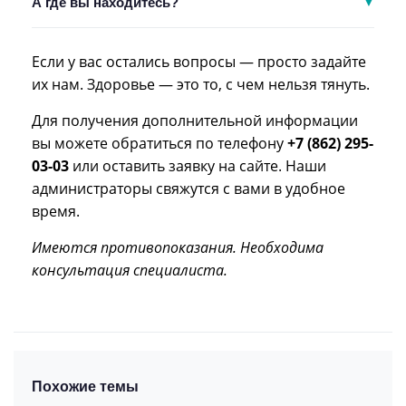
объясним всё сразу — без недомолвок.
А где вы находитесь?
но принимаем пациентов с полисами ДМС некоторых
страховых компаний. Уточнить детали можно у
Мы в Завокзальном районе, недалеко от вокзала. Это
администратора при записи.
удобно из любой точки Сочи. Точный адрес:
ул.
Если у вас остались вопросы — просто задайте
Параллельная, 9, литер 5 на территории ЖК
их нам. Здоровье — это то, с чем нельзя тянуть.
'Остров мечты'
. Есть бесплатная парковка (по
Для получения дополнительной информации
предварительной записи).
вы можете обратиться по телефону
+7 (862) 295-
03-03
или оставить заявку на сайте. Наши
администраторы свяжутся с вами в удобное
время.
Имеются противопоказания. Необходима
консультация специалиста.
Похожие темы