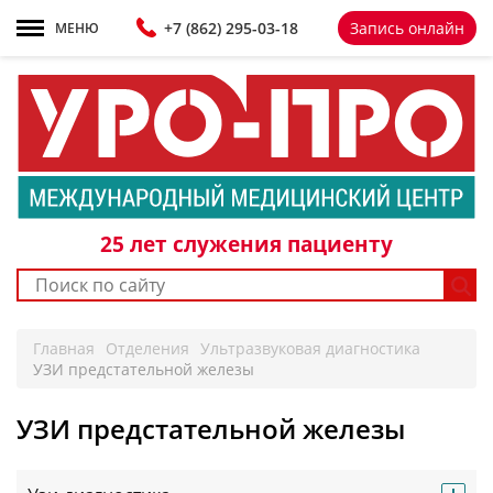
+7 861 298-92-98
+7 (862) 295-03-18
Запись онлайн
МЕНЮ
25 лет
служения пациенту
Главная
Отделения
Ультразвуковая диагностика
УЗИ предстательной железы
УЗИ предстательной железы