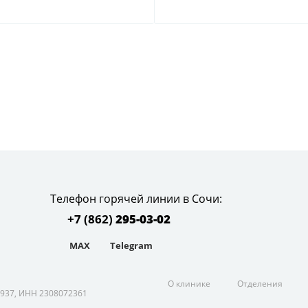
Телефон горячей линии в Сочи:
+7 (862)
295-03-02
MAX
Telegram
условиями и принципами
О клинике
Отделения
937, ИНН 2308072361