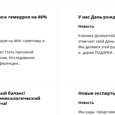
иск геморроя на 46%
У нас День рож
Новость
Клиника Деликатно
рроя на 46%: симптомы и
отмечает свой День
Мы делимся этой ра
ет стать причиной
и дарим ПОДАРКИ ..
ания. Исследование,
ференции...
ый баланс!
Новые эксперты
гинекологический
Новость
ча!
Мы рады представи