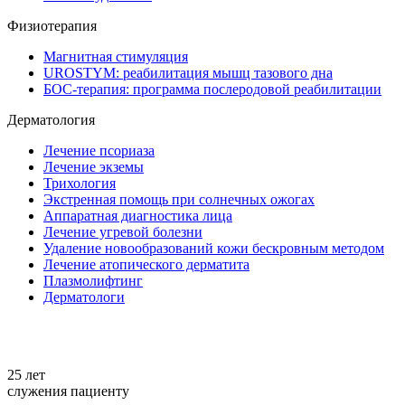
Физиотерапия
Магнитная стимуляция
UROSTYM: реабилитация мышц тазового дна
БОС-терапия: программа послеродовой реабилитации
Дерматология
Лечение псориаза
Лечение экземы
Трихология
Экстренная помощь при солнечных ожогах
Аппаратная диагностика лица
Лечение угревой болезни
Удаление новообразований кожи бескровным методом
Лечение атопического дерматита
Плазмолифтинг
Дерматологи
+7 861 298-92-98
25 лет
служения пациенту