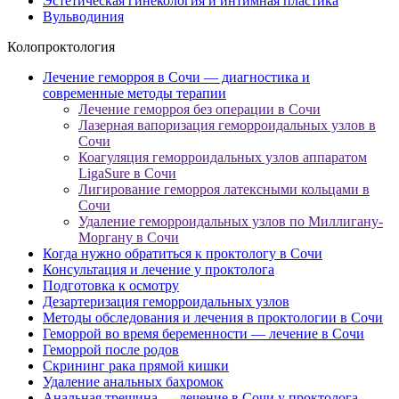
Эстетическая гинекология и интимная пластика
Вульводиния
Колопроктология
Лечение геморроя в Сочи — диагностика и
современные методы терапии
Лечение геморроя без операции в Сочи
Лазерная вапоризация геморроидальных узлов в
Сочи
Коагуляция геморроидальных узлов аппаратом
LigaSure в Сочи
Лигирование геморроя латексными кольцами в
Сочи
Удаление геморроидальных узлов по Миллигану-
Моргану в Сочи
Когда нужно обратиться к проктологу в Сочи
Консультация и лечение у проктолога
Подготовка к осмотру
Дезартеризация геморроидальных узлов
Методы обследования и лечения в проктологии в Сочи
Геморрой во время беременности — лечение в Сочи
Геморрой после родов
Скрининг рака прямой кишки
Удаление анальных бахромок
Анальная трещина — лечение в Сочи у проктолога