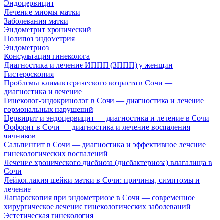
Эндоцервицит
Лечение миомы матки
Заболевания матки
Эндометрит хронический
Полипоз эндометрия
Эндометриоз
Консультация гинеколога
Диагностика и лечение ИППП (ЗППП) у женщин
Гистероскопия
Проблемы климактерического возраста в Сочи —
диагностика и лечение
Гинеколог-эндокринолог в Сочи — диагностика и лечение
гормональных нарушений
Цервицит и эндоцервицит — диагностика и лечение в Сочи
Оофорит в Сочи — диагностика и лечение воспаления
яичников
Сальпингит в Сочи — диагностика и эффективное лечение
гинекологических воспалений
Лечение хронического дисбиоза (дисбактериоза) влагалища в
Сочи
Лейкоплакия шейки матки в Сочи: причины, симптомы и
лечение
Лапароскопия при эндометриозе в Сочи — современное
хирургическое лечение гинекологических заболеваний
Эстетическая гинекология