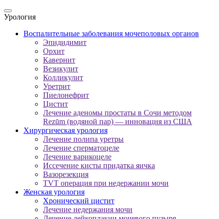
Урология
Воспалительные заболевания мочеполовых органов
Эпидидимит
Орхит
Кавернит
Везикулит
Колликулит
Уретрит
Пиелонефрит
Цистит
Лечение аденомы простаты в Сочи методом
Rezūm (водяной пар) — инновация из США
Хирургическая урология
Лечение полипа уретры
Лечение сперматоцеле
Лечение варикоцеле
Иссечение кисты придатка яичка
Вазорезекция
TVT операция при недержании мочи
Женская урология
Хронический цистит
Лечение недержания мочи
Лечение лейкоплакии мочевого пузыря