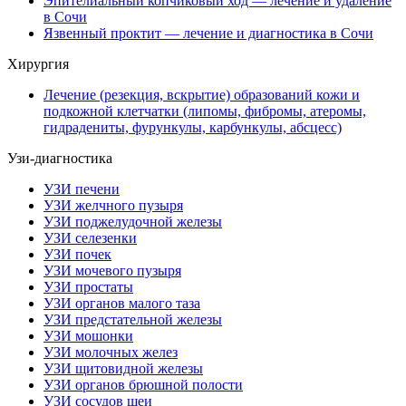
Эпителиальный копчиковый ход — лечение и удаление
в Сочи
Язвенный проктит — лечение и диагностика в Сочи
Хирургия
Лечение (резекция, вскрытие) образований кожи и
подкожной клетчатки (липомы, фибромы, атеромы,
гидрадениты, фурункулы, карбункулы, абсцесс)
Узи-диагностика
УЗИ печени
УЗИ желчного пузыря
УЗИ поджелудочной железы
УЗИ селезенки
УЗИ почек
УЗИ мочевого пузыря
УЗИ простаты
УЗИ органов малого таза
УЗИ предстательной железы
УЗИ мошонки
УЗИ молочных желез
УЗИ щитовидной железы
УЗИ органов брюшной полости
УЗИ сосудов шеи