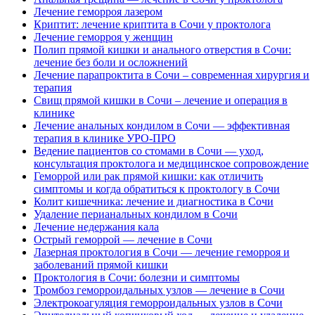
Лечение геморроя лазером
Криптит: лечение криптита в Сочи у проктолога
Лечение геморроя у женщин
Полип прямой кишки и анального отверстия в Сочи:
лечение без боли и осложнений
Лечение парапроктита в Сочи – современная хирургия и
терапия
Свищ прямой кишки в Сочи – лечение и операция в
клинике
Лечение анальных кондилом в Сочи — эффективная
терапия в клинике УРО-ПРО
Ведение пациентов со стомами в Сочи — уход,
консультация проктолога и медицинское сопровождение
Геморрой или рак прямой кишки: как отличить
симптомы и когда обратиться к проктологу в Сочи
Колит кишечника: лечение и диагностика в Сочи
Удаление перианальных кондилом в Сочи
Лечение недержания кала
Острый геморрой — лечение в Сочи
Лазерная проктология в Сочи — лечение геморроя и
заболеваний прямой кишки
Проктология в Сочи: болезни и симптомы
Тромбоз геморроидальных узлов — лечение в Сочи
Электрокоагуляция геморроидальных узлов в Сочи