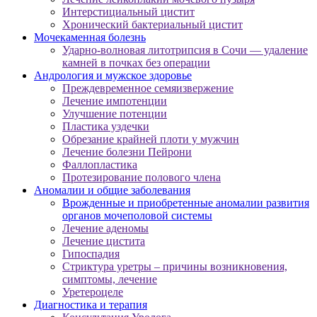
Интерстициальный цистит
Хронический бактериальный цистит
Мочекаменная болезнь
Ударно-волновая литотрипсия в Сочи — удаление
камней в почках без операции
Андрология и мужское здоровье
Преждевременное семяизвержение
Лечение импотенции
Улучшение потенции
Пластика уздечки
Обрезание крайней плоти у мужчин
Лечение болезни Пейрони
Фаллопластика
Протезирование полового члена
Аномалии и общие заболевания
Врожденные и приобретенные аномалии развития
органов мочеполовой системы
Лечение аденомы
Лечение цистита
Гипоспадия
Стриктура уретры – причины возникновения,
симптомы, лечение
Уретероцеле
Диагностика и терапия