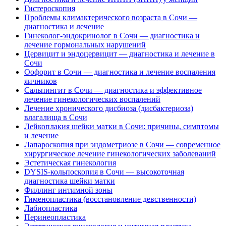
Гистероскопия
Проблемы климактерического возраста в Сочи —
диагностика и лечение
Гинеколог-эндокринолог в Сочи — диагностика и
лечение гормональных нарушений
Цервицит и эндоцервицит — диагностика и лечение в
Сочи
Оофорит в Сочи — диагностика и лечение воспаления
яичников
Сальпингит в Сочи — диагностика и эффективное
лечение гинекологических воспалений
Лечение хронического дисбиоза (дисбактериоза)
влагалища в Сочи
Лейкоплакия шейки матки в Сочи: причины, симптомы
и лечение
Лапароскопия при эндометриозе в Сочи — современное
хирургическое лечение гинекологических заболеваний
Эстетическая гинекология
DYSIS-кольпоскопия в Сочи — высокоточная
диагностика шейки матки
Филлинг интимной зоны
Гименопластика (восстановление девственности)
Лабиопластика
Перинеопластика