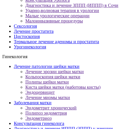
Консультация Уролога
Диагностика и лечение ЗППП (ИППП) в Сочи
Ударно-волновая терапия в урологии
Малые урологические операции
Малоинвазивные процедуры
Сексология
Лечение простатита
Цистоскопия
Термальное лечение аденомы и простатита
Урогинекология
Гинекология
Лечение патологии шейки матки
Лечение эрозии шейки матки
Кольпоскопия шейки матки
Полипы шейки матки
Киста шейки матки (наботовы кисты)
Эндоцервицит
Лечение миомы матки
Заболевания матки
Эндометрит хронический
Полипоз эндометрия
Эндометриоз
Консультация гинеколога
Диагностика и лечение ИППП (ЗППП) у женщин