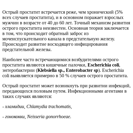
Острый простатит встречается реже, чем хронический (5%
всех случаев простатита), и в основном поражает взрослых
мужчин в возрасте от 40 до 60 лет. Точный механизм развития
острого простатита неизвестен. Основная теория заключается
в том, что происходит обратный заброс из
мочеиспускательного канала в предстательную железу.
Происходит развитие восходящего инфицирования
предстательной железы.
Наиболее часто встречающимися возбудителями острого
простатита являются кишечные палочки,
Escherichia сoli
,
энтеробактерии (
Klebsiella sp., Enterobacter sp
). Escherichia
coli выявляется примерно в 50 % случаев острого простатита.
Острый простатит может возникнуть при развитии инфекций,
передающихся половым путем. Инфекционными агентами в
таких случаях являются:
- хламидии, Chlamydia trachomatis,
- гонококки, Neisseria gonorrhoeae.