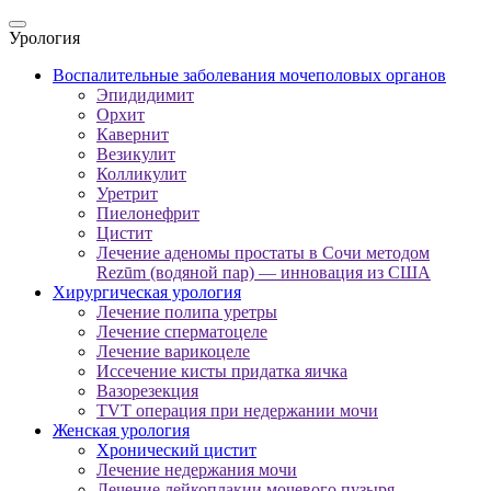
Урология
Воспалительные заболевания мочеполовых органов
Эпидидимит
Орхит
Кавернит
Везикулит
Колликулит
Уретрит
Пиелонефрит
Цистит
Лечение аденомы простаты в Сочи методом
Rezūm (водяной пар) — инновация из США
Хирургическая урология
Лечение полипа уретры
Лечение сперматоцеле
Лечение варикоцеле
Иссечение кисты придатка яичка
Вазорезекция
TVT операция при недержании мочи
Женская урология
Хронический цистит
Лечение недержания мочи
Лечение лейкоплакии мочевого пузыря