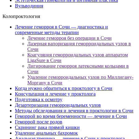
Эстетическая гинекология и интимная пластика
Вульводиния
Колопроктология
Лечение геморроя в Сочи — диагностика и
современные методы терапии
Лечение геморроя без операции в Сочи
Лазерная вапоризация геморроидальных узлов в
Сочи
Коагуляция геморроидальных узлов аппаратом
LigaSure в Сочи
Лигирование геморроя латексными кольцами в
Сочи
Удаление геморроидальных узлов по Миллигану-
Моргану в Сочи
Когда нужно обратиться к проктологу в Сочи
Консультация и лечение у проктолога
Подготовка к осмотру
Дезартеризация геморроидальных узлов
Методы обследования и лечения в проктологии в Сочи
Геморрой во время беременности — лечение в Сочи
Геморрой после родов
Скрининг рака прямой кишки
Удаление анальных бахромок
Анальная трещина — лечение в Сочи у проктолога