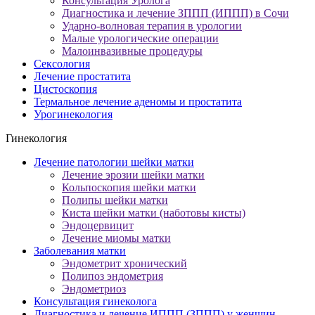
Консультация Уролога
Диагностика и лечение ЗППП (ИППП) в Сочи
Ударно-волновая терапия в урологии
Малые урологические операции
Малоинвазивные процедуры
Сексология
Лечение простатита
Цистоскопия
Термальное лечение аденомы и простатита
Урогинекология
Гинекология
Лечение патологии шейки матки
Лечение эрозии шейки матки
Кольпоскопия шейки матки
Полипы шейки матки
Киста шейки матки (наботовы кисты)
Эндоцервицит
Лечение миомы матки
Заболевания матки
Эндометрит хронический
Полипоз эндометрия
Эндометриоз
Консультация гинеколога
Диагностика и лечение ИППП (ЗППП) у женщин