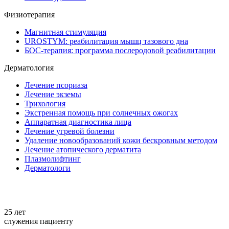
Физиотерапия
Магнитная стимуляция
UROSTYM: реабилитация мышц тазового дна
БОС-терапия: программа послеродовой реабилитации
Дерматология
Лечение псориаза
Лечение экземы
Трихология
Экстренная помощь при солнечных ожогах
Аппаратная диагностика лица
Лечение угревой болезни
Удаление новообразований кожи бескровным методом
Лечение атопического дерматита
Плазмолифтинг
Дерматологи
+7 861 298-92-98
25 лет
служения пациенту