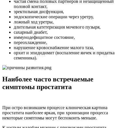
частая смена половых партнеров и незащищенный
половой контакт,
эректильная дисфункция,
эндоскопические операции через уретру,
ложный ход уретры,
длительная катетеризация мочевого пузыря,
сахарный диабет,
иммунодефицитное состояние,
переохлаждение,
нарушение кровоснабжение малого таза,
орхит и эпидидимит (воспаление яичек и придатка
семенника).
Наиболее часто встречаемые
симптомы простатита
При остро возникшем процессе клиническая картина
простатита наиболее яркая, при хронизации процесса
некоторые симптомы могут беспокоить меньше.
К частым жалобам мужчин с признаками простатита