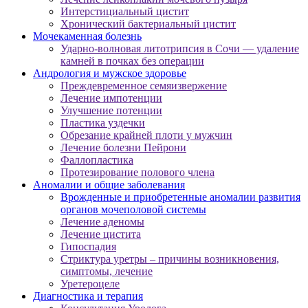
Интерстициальный цистит
Хронический бактериальный цистит
Мочекаменная болезнь
Ударно-волновая литотрипсия в Сочи — удаление
камней в почках без операции
Андрология и мужское здоровье
Преждевременное семяизвержение
Лечение импотенции
Улучшение потенции
Пластика уздечки
Обрезание крайней плоти у мужчин
Лечение болезни Пейрони
Фаллопластика
Протезирование полового члена
Аномалии и общие заболевания
Врожденные и приобретенные аномалии развития
органов мочеполовой системы
Лечение аденомы
Лечение цистита
Гипоспадия
Стриктура уретры – причины возникновения,
симптомы, лечение
Уретероцеле
Диагностика и терапия