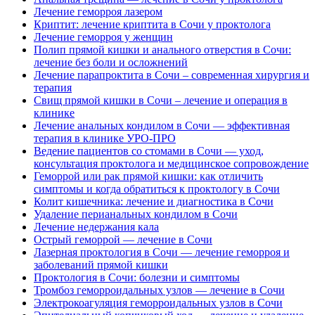
Лечение геморроя лазером
Криптит: лечение криптита в Сочи у проктолога
Лечение геморроя у женщин
Полип прямой кишки и анального отверстия в Сочи:
лечение без боли и осложнений
Лечение парапроктита в Сочи – современная хирургия и
терапия
Свищ прямой кишки в Сочи – лечение и операция в
клинике
Лечение анальных кондилом в Сочи — эффективная
терапия в клинике УРО-ПРО
Ведение пациентов со стомами в Сочи — уход,
консультация проктолога и медицинское сопровождение
Геморрой или рак прямой кишки: как отличить
симптомы и когда обратиться к проктологу в Сочи
Колит кишечника: лечение и диагностика в Сочи
Удаление перианальных кондилом в Сочи
Лечение недержания кала
Острый геморрой — лечение в Сочи
Лазерная проктология в Сочи — лечение геморроя и
заболеваний прямой кишки
Проктология в Сочи: болезни и симптомы
Тромбоз геморроидальных узлов — лечение в Сочи
Электрокоагуляция геморроидальных узлов в Сочи