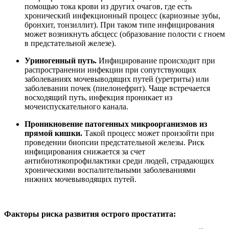
помощью тока крови из других очагов, где есть
хронический инфекционный процесс (кариозные зубы,
бронхит, тонзиллит). При таком типе инфицирования
может возникнуть абсцесс (образование полости с гноем
в предстательной железе).
Уриногенный путь.
Инфицирование происходит при
распространении инфекции при сопутствующих
заболеваниях мочевыводящих путей (уретриты) или
заболевании почек (пиелонефрит). Чаще встречается
восходящий путь, инфекция проникает из
мочеиспускательного канала.
Проникновение патогенных микроорганизмов из
прямой кишки.
Такой процесс может произойти при
проведении биопсии предстательной железы. Риск
инфицирования снижается за счет
антибиотикопрофилактики среди людей, страдающих
хроническими воспалительными заболеваниями
нижних мочевыводящих путей.
Факторы риска развития острого простатита: