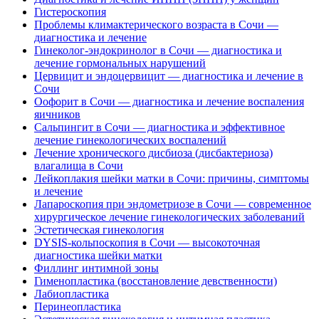
Гистероскопия
Проблемы климактерического возраста в Сочи —
диагностика и лечение
Гинеколог-эндокринолог в Сочи — диагностика и
лечение гормональных нарушений
Цервицит и эндоцервицит — диагностика и лечение в
Сочи
Оофорит в Сочи — диагностика и лечение воспаления
яичников
Сальпингит в Сочи — диагностика и эффективное
лечение гинекологических воспалений
Лечение хронического дисбиоза (дисбактериоза)
влагалища в Сочи
Лейкоплакия шейки матки в Сочи: причины, симптомы
и лечение
Лапароскопия при эндометриозе в Сочи — современное
хирургическое лечение гинекологических заболеваний
Эстетическая гинекология
DYSIS-кольпоскопия в Сочи — высокоточная
диагностика шейки матки
Филлинг интимной зоны
Гименопластика (восстановление девственности)
Лабиопластика
Перинеопластика