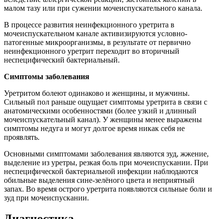
малом тазу или при сужении мочеиспускательного канала.
В процессе развития неинфекционного уретрита в
мочеиспускательном канале активизируются условно-
патогенные микроорганизмы, в результате от первично
неинфекционного уретрит переходит во вторичный
неспецифический бактериальный.
Симптомы заболевания
Уретритом болеют одинаково и женщины, и мужчины.
Сильный пол раньше ощущает симптомы уретрита в связи с
анатомическими особенностями (более узкий и длинный
мочеиспускательный канал). У женщины менее выражены
симптомы недуга и могут долгое время никак себя не
проявлять.
Основными симптомами заболевания являются зуд, жжение,
выделение из уретры, резкая боль при мочеиспускании. При
неспецифической бактериальной инфекции наблюдаются
обильные выделения сине-зелёного цвета и неприятный
запах. Во время острого уретрита появляются сильные боли и
зуд при мочеиспускании.
Диагностика