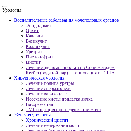
Урология
Воспалительные заболевания мочеполовых органов
Эпидидимит
Орхит
Кавернит
Везикулит
Колликулит
Уретрит
Пиелонефрит
Цистит
Лечение аденомы простаты в Сочи методом
Rezūm (водяной пар) — инновация из США
Хирургическая урология
Лечение полипа уретры
Лечение сперматоцеле
Лечение варикоцеле
Иссечение кисты придатка яичка
Вазорезекция
TVT операция при недержании мочи
Женская урология
Хронический цистит
Лечение недержания мочи
Лечение лейкоплакии мочевого пузыря