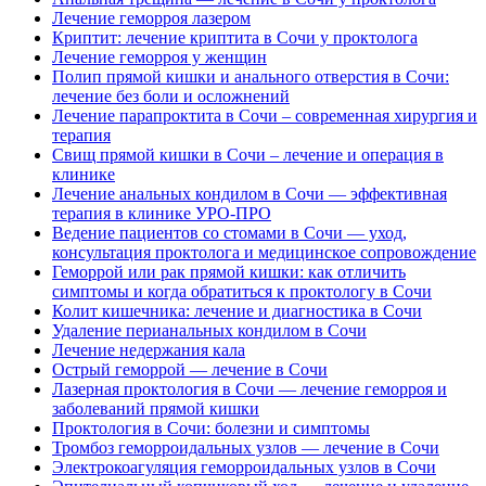
Лечение геморроя лазером
Криптит: лечение криптита в Сочи у проктолога
Лечение геморроя у женщин
Полип прямой кишки и анального отверстия в Сочи:
лечение без боли и осложнений
Лечение парапроктита в Сочи – современная хирургия и
терапия
Свищ прямой кишки в Сочи – лечение и операция в
клинике
Лечение анальных кондилом в Сочи — эффективная
терапия в клинике УРО-ПРО
Ведение пациентов со стомами в Сочи — уход,
консультация проктолога и медицинское сопровождение
Геморрой или рак прямой кишки: как отличить
симптомы и когда обратиться к проктологу в Сочи
Колит кишечника: лечение и диагностика в Сочи
Удаление перианальных кондилом в Сочи
Лечение недержания кала
Острый геморрой — лечение в Сочи
Лазерная проктология в Сочи — лечение геморроя и
заболеваний прямой кишки
Проктология в Сочи: болезни и симптомы
Тромбоз геморроидальных узлов — лечение в Сочи
Электрокоагуляция геморроидальных узлов в Сочи