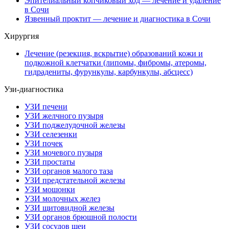
Эпителиальный копчиковый ход — лечение и удаление
в Сочи
Язвенный проктит — лечение и диагностика в Сочи
Хирургия
Лечение (резекция, вскрытие) образований кожи и
подкожной клетчатки (липомы, фибромы, атеромы,
гидрадениты, фурункулы, карбункулы, абсцесс)
Узи-диагностика
УЗИ печени
УЗИ желчного пузыря
УЗИ поджелудочной железы
УЗИ селезенки
УЗИ почек
УЗИ мочевого пузыря
УЗИ простаты
УЗИ органов малого таза
УЗИ предстательной железы
УЗИ мошонки
УЗИ молочных желез
УЗИ щитовидной железы
УЗИ органов брюшной полости
УЗИ сосудов шеи