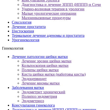
Консультация Уролога
Диагностика и лечение ЗППП (ИППП) в Сочи
Ударно-волновая терапия в урологии
Малые урологические операции
Малоинвазивные процедуры
Сексология
Лечение простатита
Цистоскопия
Термальное лечение аденомы и простатита
Урогинекология
Гинекология
Лечение патологии шейки матки
Лечение эрозии шейки матки
Кольпоскопия шейки матки
Полипы шейки матки
Киста шейки матки (наботовы кисты)
Эндоцервицит
Лечение миомы матки
Заболевания матки
Эндометрит хронический
Полипоз эндометрия
Эндометриоз
Консультация гинеколога
Диагностика и лечение ИППП (ЗППП) у женщин