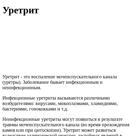
Уретрит
Уретрит - это воспаление мочеиспускательного канала
(уретры). Заболевание бывает инфекционным и
неинфекционным.
Инфекционные уретриты вызываются различными
возбудителями: вирусами, микоплазмами, хламидиями,
бактериями, гонококками и т.д.
Неинфекционные уретриты могут появиться в результате
травмы мочеиспускательного канала (во время прохождения
камня или при цитоскопии). Уретрит может развиться
вследствие аллергической реакции, застойных явлений в