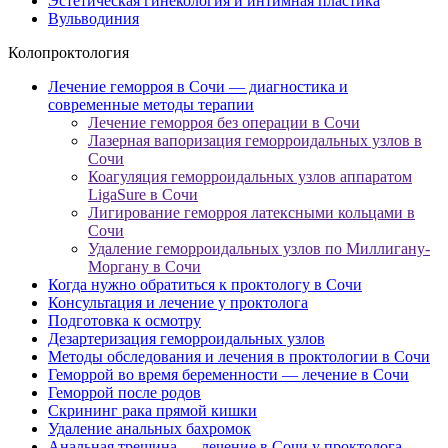
Эстетическая гинекология и интимная пластика
Вульводиния
Колопроктология
Лечение геморроя в Сочи — диагностика и
современные методы терапии
Лечение геморроя без операции в Сочи
Лазерная вапоризация геморроидальных узлов в
Сочи
Коагуляция геморроидальных узлов аппаратом
LigaSure в Сочи
Лигирование геморроя латексными кольцами в
Сочи
Удаление геморроидальных узлов по Миллигану-
Моргану в Сочи
Когда нужно обратиться к проктологу в Сочи
Консультация и лечение у проктолога
Подготовка к осмотру
Дезартеризация геморроидальных узлов
Методы обследования и лечения в проктологии в Сочи
Геморрой во время беременности — лечение в Сочи
Геморрой после родов
Скрининг рака прямой кишки
Удаление анальных бахромок
Анальная трещина — лечение в Сочи у проктолога