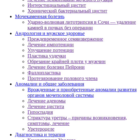
Интерстициальный цистит
Хронический бактериальный цистит
Мочекаменная болезнь
Ударно-волновая литотрипсия в Сочи — удаление
камней в почках без операции
Андрология и мужское здоровье
Преждевременное семяизвержение
Лечение импотенции
Улучшение потенции
Пластика уздечки
Обрезание крайней плоти у мужчин
Лечение болезни Пейрони
Фаллопластика
Протезирование полового члена
Аномалии и общие заболевания
Врожденные и приобретенные аномалии развития
органов мочеполовой системы
Лечение аденомы
Лечение цистита
Гипоспадия
Стриктура уретры – причины возникновения,
симптомы, лечение
Уретероцеле
Диагностика и терапия