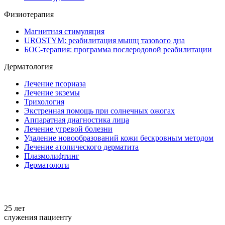
Физиотерапия
Магнитная стимуляция
UROSTYM: реабилитация мышц тазового дна
БОС-терапия: программа послеродовой реабилитации
Дерматология
Лечение псориаза
Лечение экземы
Трихология
Экстренная помощь при солнечных ожогах
Аппаратная диагностика лица
Лечение угревой болезни
Удаление новообразований кожи бескровным методом
Лечение атопического дерматита
Плазмолифтинг
Дерматологи
+7 861 298-92-98
25 лет
служения пациенту