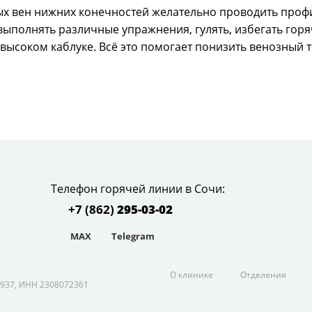
 вен нижних конечностей желательно проводить профил
 выполнять различные упражнения, гулять, избегать горя
на высоком каблуке. Всё это помогает понизить венозный
Телефон горячей линии в Сочи:
+7 (862)
295-03-02
MAX
Telegram
условиями и принципами
О клинике
Отделения
937, ИНН 2308072361