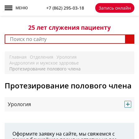
+7 861 298-92-98
+7 (862) 295-03-18
Запись онлайн
МЕНЮ
25 лет
служения пациенту
Главная
Отделения
Урология
Андрология и мужское здоровье
Протезирование полового члена
Протезирование полового члена
Урология
Оформите заявку на сайте, мы свяжемся с