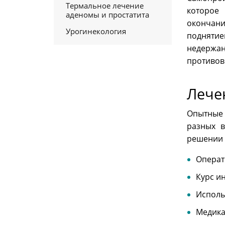
Термальное лечение
которое
аденомы и простатита
окончан
Урогинекология
подняти
недержан
противов
Лече
Опытные 
разных 
решении 
Операт
Курс и
Исполь
Медика