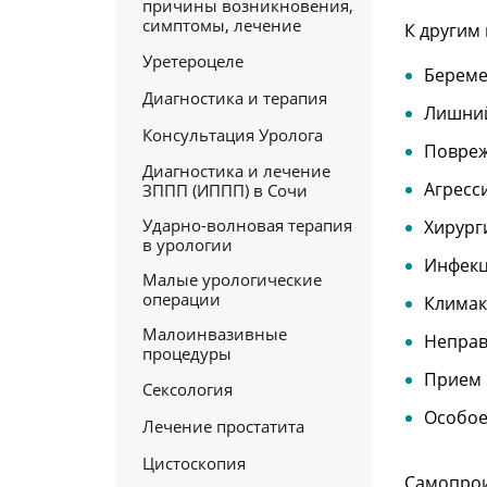
причины возникновения,
симптомы, лечение
К другим
Уретероцеле
Береме
Диагностика и терапия
Лишний
Консультация Уролога
Повреж
Диагностика и лечение
Агресс
ЗППП (ИППП) в Сочи
Ударно-волновая терапия
Хирург
в урологии
Инфекц
Малые урологические
операции
Климак
Малоинвазивные
Неправ
процедуры
Прием 
Сексология
Особое
Лечение простатита
Цистоскопия
Самопро