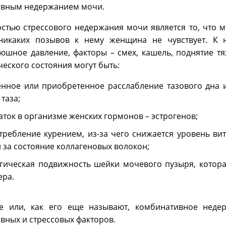
вным недержанием мочи.
стью стрессового недержания мочи является то, что 
 никаких позывов к нему женщина не чувствует. К
юшное давление, факторы – смех, кашель, поднятие тя
ческого состояния могут быть:
нное или приобретенное расслабление тазового дна и
таза;
аток в организме женских гормонов – эстрогенов;
требление курением, из-за чего снижается уровень ви
и за состояние коллагеновых волокон;
гическая подвижность шейки мочевого пузыря, котор
ера.
е или, как его еще называют, комбинативное неде
вных и стрессовых факторов.