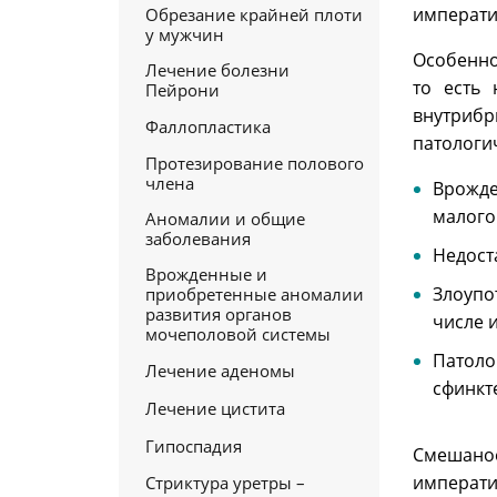
императи
Обрезание крайней плоти
у мужчин
Особенно
Лечение болезни
то есть
Пейрони
внутрибр
Фаллопластика
патологи
Протезирование полового
члена
Врожде
малого 
Аномалии и общие
заболевания
Недост
Врожденные и
Злоупо
приобретенные аномалии
развития органов
числе 
мочеполовой системы
Патоло
Лечение аденомы
сфинкт
Лечение цистита
Гипоспадия
Смешано
императи
Стриктура уретры –