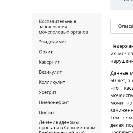
Воспалительные
Опис
заболевания
мочеполовых органов
Эпидидимит
Недержан
Орхит
их мочеп
нарушени
Кавернит
Везикулит
Данные м
60 лет, 
Колликулит
Что кас
Уретрит
мочеиспу
Пиелонефрит
мочи но
заниженн
Цистит
Тем не м
Лечение аденомы
делая по
простаты в Сочи методом
наступит
Rezūm (водяной пар) —