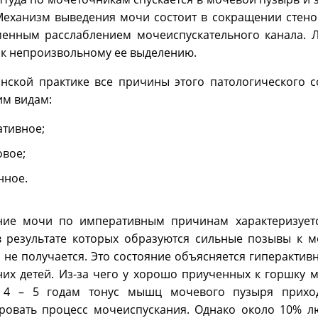
Механизм выведения мочи состоит в сокращении стено
енным расслаблением мочеиспускательного канала. 
 к непроизвольному ее выделению.
нской практике все причины этого патологического 
м видам:
тивное;
овое;
нное.
ние мочи по императивным причинам характеризуе
в результате которых образуются сильные позывы к м
не получается. Это состояние объясняется гиперактив
тних детей. Из-за чего у хорошо приученных к горшку
 4 – 5 годам тонус мышц мочевого пузыря прихо
ровать процесс мочеиспускания. Однако около 10% 