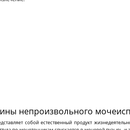
ины непроизвольного мочеисп
дставляет собой естественный продукт жизнедеятельн
оттуда по мочеточникам спускается в мочевой пузырь 