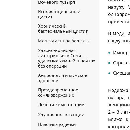
мочевого пузыря
наружу. 
Интерстициальный
одноврем
цистит
привести
Хронический
бактериальный цистит
В медици
следующи
Мочекаменная болезнь
Ударно-волновая
Импера
литотрипсия в Сочи —
удаление камней в почках
Стресс
без операции
Смеша
Андрология и мужское
здоровье
Преждевременное
Недержа
семяизвержение
пузыря, 
Лечение импотенции
женщины 
2 – 3 ле
Улучшение потенции
Ближе к
Пластика уздечки
контроли